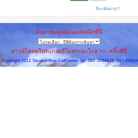
ลืมรหัสผ่าน?
ค้นหาข้อมูลย้อนหลังคลิกที่นี่
ดาวน์โหลดโปรแกรมรีโมทระยะไกล >>..คลิ๊กที่นี่
Copyright 2012 Sarabanflow CallCenter Tel..062-2894625 ,097-2462